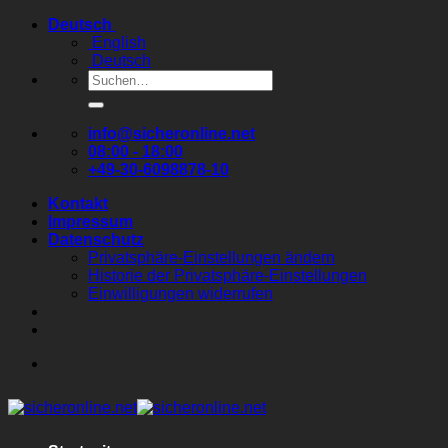
Zum
Deutsch
Inhalt
English
springen
Deutsch
Suchen
nach:
info@sicheronline.net
08:00 - 18:00
+49-30-6098878-10
Kontakt
Impressum
Datenschutz
Privatsphäre-Einstellungen ändern
Historie der Privatsphäre-Einstellungen
Einwilligungen widerrufen