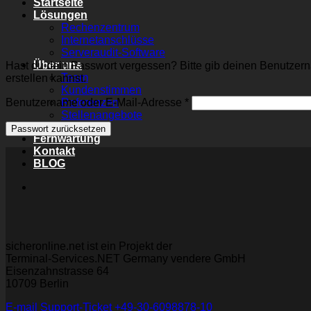
Startseite
Lösungen
Rechenzentrum
Internetanschlüsse
Serveraudit-Software
Über uns
Hast du dein Passwort vergessen? Bitte gib deinen Benutzerna
Team
erstellen kannst.
Kundenstimmen
Erforderlich
Benutzername oder E-Mail-Adresse
Referenzen
*
Stellenangebote
Passwort zurücksetzen
Fernwartung
Kontakt
BLOG
sicheronline.net ist ein Projekt der
Terminal-Services.NET Germany vendere GmbH
Eisenzahnstrasse 64
10709 Berlin
E-mail
Support-Ticket
+49-30-6098878-10