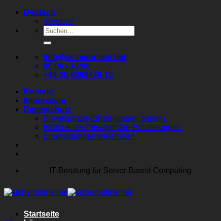
Zum
Deutsch
Inhalt
Deutsch
springen
Suchen
nach:
info@sicheronline.net
08:00 - 18:00
+49-30-6098878-10
Kontakt
Impressum
Datenschutz
Privatsphäre-Einstellungen ändern
Historie der Privatsphäre-Einstellungen
Einwilligungen widerrufen
IT-Beratung für Server Based Computing
Startseite