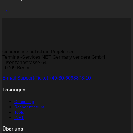
.rz
sicheronline.net ist ein Projekt der
Terminal-Services.NET Germany vendere GmbH
Eisenzahnstrasse 64
10709 Berlin
E-mail
Support-Ticket
+49-30-6098878-10
Lösungen
Consulting
Rechenzentrum
Tools
.NET
Über uns