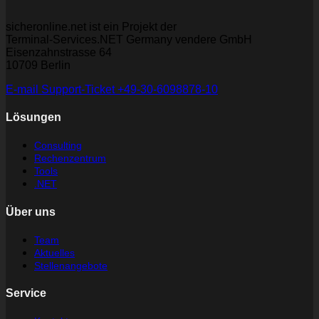
sicheronline.net ist ein Projekt der
Terminal-Services.NET Germany vendere GmbH
Eisenzahnstrasse 64
10709 Berlin
E-mail
Support-Ticket
+49-30-6098878-10
Lösungen
Consulting
Rechenzentrum
Tools
.NET
Über uns
Team
Aktuelles
Stellenangebote
Service