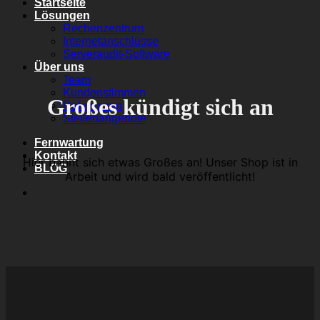
Startseite
Lösungen
Rechenzentrum
Internetanschlüsse
Serveraudit-Software
Über uns
Team
Kundenstimmen
Großes kündigt sich an
Referenzen
Stellenangebote
Fernwartung
Kontakt
Hier bahnt sich etwas Großes an! Unser Shop ist in
BLOG
Arbeit und wird bald veröffentlicht!