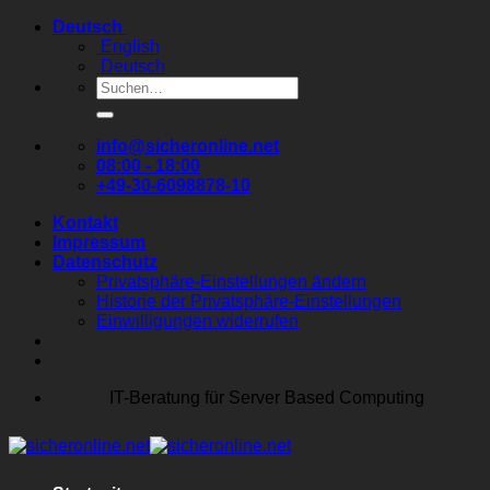
Zum
Deutsch
Inhalt
English
springen
Deutsch
Suchen
nach:
info@sicheronline.net
08:00 - 18:00
+49-30-6098878-10
Kontakt
Impressum
Datenschutz
Privatsphäre-Einstellungen ändern
Historie der Privatsphäre-Einstellungen
Einwilligungen widerrufen
IT-Beratung für Server Based Computing