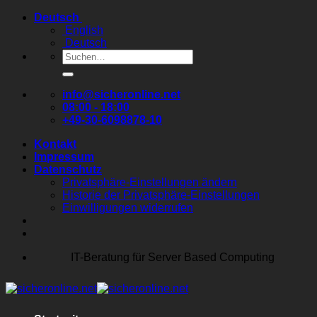
Zum
Deutsch
Inhalt
English
springen
Deutsch
Suchen
nach:
info@sicheronline.net
08:00 - 18:00
+49-30-6098878-10
Kontakt
Impressum
Datenschutz
Privatsphäre-Einstellungen ändern
Historie der Privatsphäre-Einstellungen
Einwilligungen widerrufen
IT-Beratung für Server Based Computing