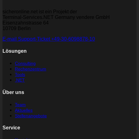
sicheronline.net ist ein Projekt der
Terminal-Services.NET Germany vendere GmbH
Eisenzahnstrasse 64
10709 Berlin
E-mail
Support-Ticket
+49-30-6098878-10
Lösungen
Consulting
Rechenzentrum
Tools
.NET
Über uns
Team
Aktuelles
Stellenangebote
Service