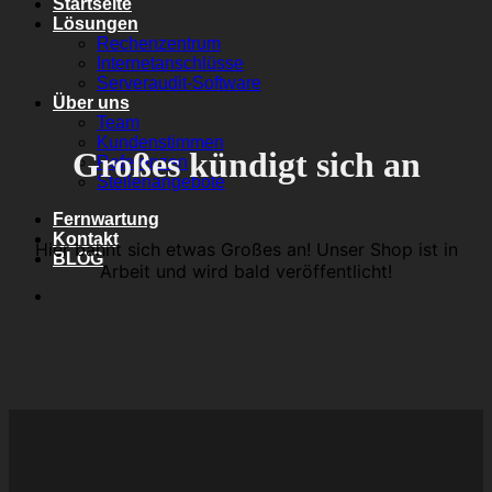
Startseite
Lösungen
Rechenzentrum
Internetanschlüsse
Serveraudit-Software
Über uns
Team
Kundenstimmen
Großes kündigt sich an
Referenzen
Stellenangebote
Fernwartung
Kontakt
Hier bahnt sich etwas Großes an! Unser Shop ist in
BLOG
Arbeit und wird bald veröffentlicht!