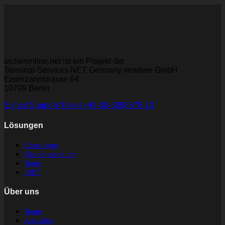
sicheronline.net ist ein Projekt der
Terminal-Services.NET Germany vendere GmbH
Eisenzahnstrasse 64
10709 Berlin
E-mail
Support-Ticket
+49-30-6098878-10
Lösungen
Consulting
Rechenzentrum
Tools
.NET
Über uns
Team
Aktuelles