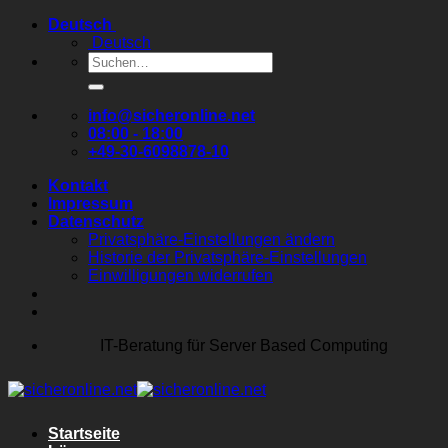
Zum
Deutsch
Inhalt
Deutsch
springen
Suchen
nach:
info@sicheronline.net
08:00 - 18:00
+49-30-6098878-10
Kontakt
Impressum
Datenschutz
Privatsphäre-Einstellungen ändern
Historie der Privatsphäre-Einstellungen
Einwilligungen widerrufen
IT-Beratung für Server Based Computing
Startseite