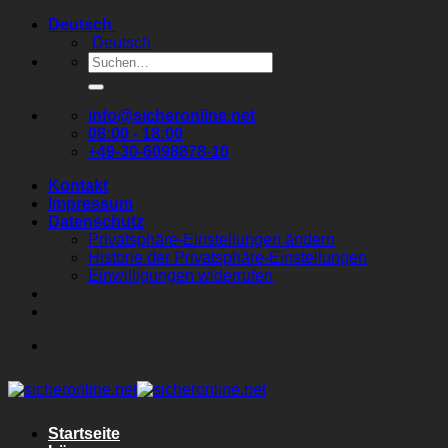
Zum
Deutsch
Inhalt
Deutsch
springen
Suchen
nach:
info@sicheronline.net
08:00 - 18:00
+49-30-6098878-10
Kontakt
Impressum
Datenschutz
Privatsphäre-Einstellungen ändern
Historie der Privatsphäre-Einstellungen
Einwilligungen widerrufen
Startseite