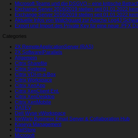
Microsoft Teams und die DSGVO – eine kritische Betrach
Exchange Server 2016/2019 stellen seit 01.01.2022 kein
Exchange Server 2016/2019 stellen seit 01.01.2022 kein
Aktuelle Infos von Watchguard zur Apache Log4J Schwa
Export und Import des Private Key für eine neue .PFX Da
Categories
2X RemoteApplicationServer (RAS)
2X Software|Parallels
Allgemein
Citrix Sharefile
Citrix Systems
Citrix VDI-in-a-Box
Citrix Workspace
Citrix XenApp
Citrix XenClient Ent.
Citrix XenDesktop
Citrix XenMobile
DATEV
Dell Wyse vWorkspace
IceWarp Business Email Server & Collaboration Hub
Kaseya Management
MailStore
Microsoft