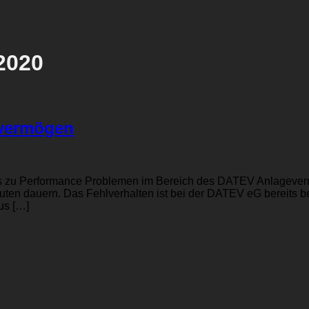
2020
evermögen
es zu Performance Problemen im Bereich des DATEV Anlageve
uten dauern. Das Fehlverhalten ist bei der DATEV eG bereits b
us […]