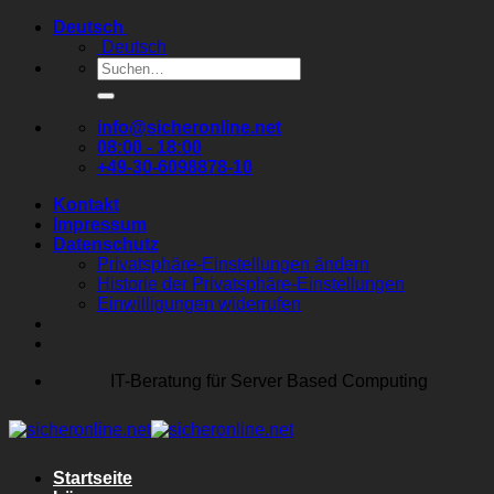
Zum
Deutsch
Inhalt
Deutsch
springen
Suchen
nach:
info@sicheronline.net
08:00 - 18:00
+49-30-6098878-10
Kontakt
Impressum
Datenschutz
Privatsphäre-Einstellungen ändern
Historie der Privatsphäre-Einstellungen
Einwilligungen widerrufen
IT-Beratung für Server Based Computing
Startseite