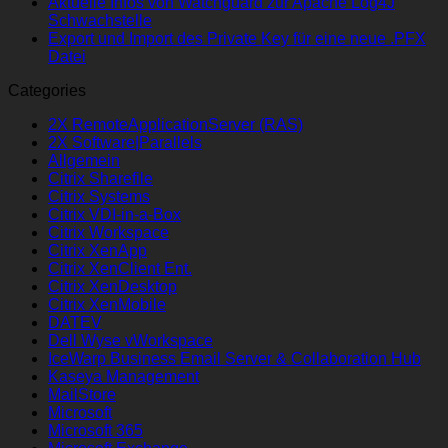
Aktuelle Infos von Watchguard zur Apache Log4J
Schwachstelle
Export und Import des Private Key für eine neue .PFX
Datei
Categories
2X RemoteApplicationServer (RAS)
2X Software|Parallels
Allgemein
Citrix Sharefile
Citrix Systems
Citrix VDI-in-a-Box
Citrix Workspace
Citrix XenApp
Citrix XenClient Ent.
Citrix XenDesktop
Citrix XenMobile
DATEV
Dell Wyse vWorkspace
IceWarp Business Email Server & Collaboration Hub
Kaseya Management
MailStore
Microsoft
Microsoft 365