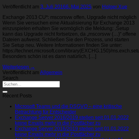
Veröffentlicht am
3. Juli 2016
6. Mai 2025
von
Holger Xue
Exchange 2013 CU*: mscorsvw offen, Upgrade nicht möglich
Wenn Sie versuchen eine Aktualisierung für Exchange 2013
einzuspielen erhalten Sie womöglich die Meldung: ‚Setup
kann das Upgrade nicht fortsetzen, da „mscorsvw (…)“ offene
Dateien aufweist. Schließen Sie den Prozess, und starten
Sie Setup neu. Weitere Informationen finden Sie unter:
https://technet.microsoft.com/library(EXCHG.150)/ms.exch
Besonders schön ist es dann natürlich, […]
Weiterlesen
→
Veröffentlicht am
Allgemein
Search
Recent Posts
Microsoft Teams und die DSGVO – eine kritische
Betrachtung für Entscheider
Exchange Server 2016/2019 stellen seit 01.01.2022
keine Emails mehr in die Postfächer zu
Exchange Server 2016/2019 stellen seit 01.01.2022
keine Emails mehr in die Postfächer zu