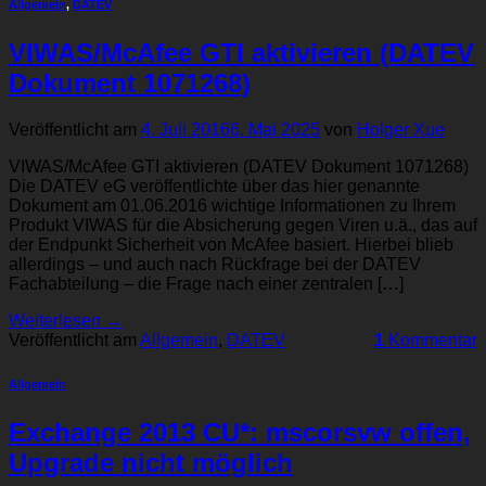
Allgemein
,
DATEV
VIWAS/McAfee GTI aktivieren (DATEV
Dokument 1071268)
Veröffentlicht am
4. Juli 2016
6. Mai 2025
von
Holger Xue
VIWAS/McAfee GTI aktivieren (DATEV Dokument 1071268)
Die DATEV eG veröffentlichte über das hier genannte
Dokument am 01.06.2016 wichtige Informationen zu Ihrem
Produkt VIWAS für die Absicherung gegen Viren u.ä., das auf
der Endpunkt Sicherheit von McAfee basiert. Hierbei blieb
allerdings – und auch nach Rückfrage bei der DATEV
Fachabteilung – die Frage nach einer zentralen […]
Weiterlesen
→
Veröffentlicht am
Allgemein
,
DATEV
1
Kommentar
Allgemein
Exchange 2013 CU*: mscorsvw offen,
Upgrade nicht möglich