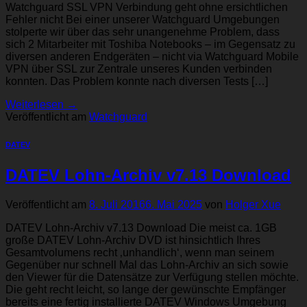
Watchguard SSL VPN Verbindung geht ohne ersichtlichen
Fehler nicht Bei einer unserer Watchguard Umgebungen
stolperte wir über das sehr unangenehme Problem, dass
sich 2 Mitarbeiter mit Toshiba Notebooks – im Gegensatz zu
diversen anderen Endgeräten – nicht via Watchguard Mobile
VPN über SSL zur Zentrale unseres Kunden verbinden
konnten. Das Problem konnte nach diversen Tests […]
Weiterlesen
→
Veröffentlicht am
Watchguard
DATEV
DATEV Lohn-Archiv v7.13 Download
Veröffentlicht am
8. Juli 2016
6. Mai 2025
von
Holger Xue
DATEV Lohn-Archiv v7.13 Download Die meist ca. 1GB
große DATEV Lohn-Archiv DVD ist hinsichtlich Ihres
Gesamtvolumens recht ‚unhandlich‘, wenn man seinem
Gegenüber nur schnell Mal das Lohn-Archiv an sich sowie
den Viewer für die Datensätze zur Verfügung stellen möchte.
Die geht recht leicht, so lange der gewünschte Empfänger
bereits eine fertig installierte DATEV Windows Umgebung