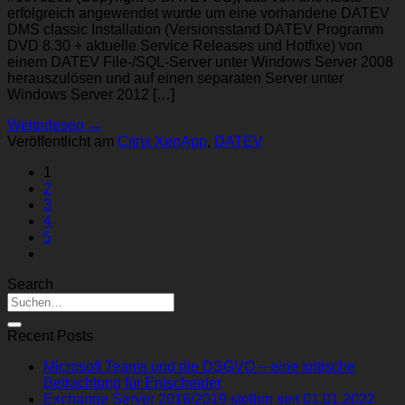
erfolgreich angewendet wurde um eine vorhandene DATEV
DMS classic Installation (Versionsstand DATEV Programm
DVD 8.30 + aktuelle Service Releases und Hotfixe) von
einem DATEV File-/SQL-Server unter Windows Server 2008
herauszulösen und auf einen separaten Server unter
Windows Server 2012 […]
Weiterlesen
→
Veröffentlicht am
Citrix XenApp
,
DATEV
1
2
3
4
5
Search
Recent Posts
Microsoft Teams und die DSGVO – eine kritische
Betrachtung für Entscheider
Exchange Server 2016/2019 stellen seit 01.01.2022