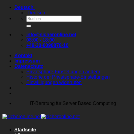
Zum
Deutsch
Inhalt
Deutsch
springen
Suchen
nach:
info@sicheronline.net
08:00 - 18:00
+49-30-6098878-10
Kontakt
Impressum
Datenschutz
Privatsphäre-Einstellungen ändern
Historie der Privatsphäre-Einstellungen
Einwilligungen widerrufen
IT-Beratung für Server Based Computing
Startseite