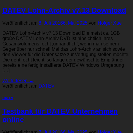
DATEV Lohn-Archiv v7.13 Download
Veröffentlicht am
8. Juli 2016
6. Mai 2025
von
Holger Xue
DATEV Lohn-Archiv v7.13 Download Die meist ca. 1GB
große DATEV Lohn-Archiv DVD ist hinsichtlich Ihres
Gesamtvolumens recht ‚unhandlich‘, wenn man seinem
Gegenüber nur schnell Mal das Lohn-Archiv an sich sowie
den Viewer für die Datensätze zur Verfügung stellen möchte.
Die geht recht leicht, so lange der gewünschte Empfänger
bereits eine fertig installierte DATEV Windows Umgebung
[…]
Weiterlesen
→
Veröffentlicht am
DATEV
DATEV
Testbank für DATEV Unternehmen
online
Veröffentlicht am
7. Juli 2016
6. Mai 2025
von
Holger Xue