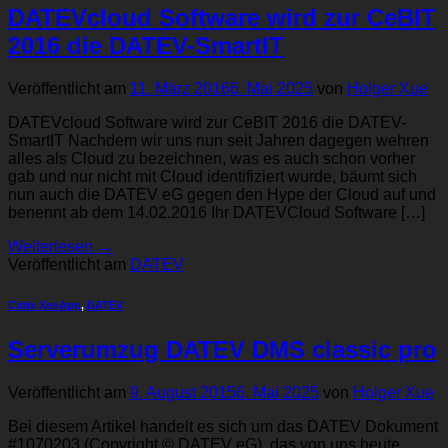
DATEVcloud Software wird zur CeBIT
2016 die DATEV-SmartIT
Veröffentlicht am
11. März 2016
6. Mai 2025
von
Holger Xue
DATEVcloud Software wird zur CeBIT 2016 die DATEV-
SmartIT Nachdem wir uns nun seit Jahren dagegen wehren
alles als Cloud zu bezeichnen, was es auch schon vorher
gab und nur nicht mit Cloud identifiziert wurde, bäumt sich
nun auch die DATEV eG gegen den Hype der Cloud auf und
benennt ab dem 14.02.2016 Ihr DATEVCloud Software […]
Weiterlesen
→
Veröffentlicht am
DATEV
Citrix XenApp
,
DATEV
Serverumzug DATEV DMS classic pro
Veröffentlicht am
9. August 2015
6. Mai 2025
von
Holger Xue
Bei diesem Artikel handelt es sich um das DATEV Dokument
#1070203 (Copyright © DATEV eG), das von uns heute