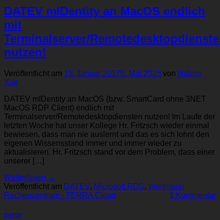
DATEV mIDentity an MacOS endlich
mit
Terminalserver/Remotedesktopdienst
nutzen!
Veröffentlicht am
15. Januar 2017
6. Mai 2025
von
Holger
Xue
DATEV mIDentity an MacOS (bzw. SmartCard ohne 3NET
MacOS RDP Client) endlich mit
Terminalserver/Remotedesktopdiensten nutzen! Im Laufe der
letzten Woche hat unser Kollege Hr. Fritzsch wieder einmal
bewiesen, dass man nie auslernt und das es sich lohnt den
eigenen Wissensstand immer und immer wieder zu
aktualisieren. Hr. Fritzsch stand vor dem Problem, dass einer
unserer […]
Weiterlesen
→
Veröffentlicht am
DATEV
,
Microsoft RDS
,
Wortmann
Rechenzentrum - TERRA Cloud
1
Kommentar
DATEV