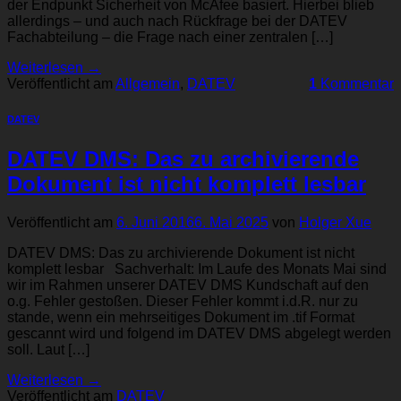
der Endpunkt Sicherheit von McAfee basiert. Hierbei blieb
allerdings – und auch nach Rückfrage bei der DATEV
Fachabteilung – die Frage nach einer zentralen […]
Weiterlesen
→
Veröffentlicht am
Allgemein
,
DATEV
1
Kommentar
DATEV
DATEV DMS: Das zu archivierende
Dokument ist nicht komplett lesbar
Veröffentlicht am
6. Juni 2016
6. Mai 2025
von
Holger Xue
DATEV DMS: Das zu archivierende Dokument ist nicht
komplett lesbar Sachverhalt: Im Laufe des Monats Mai sind
wir im Rahmen unserer DATEV DMS Kundschaft auf den
o.g. Fehler gestoßen. Dieser Fehler kommt i.d.R. nur zu
stande, wenn ein mehrseitiges Dokument im .tif Format
gescannt wird und folgend im DATEV DMS abgelegt werden
soll. Laut […]
Weiterlesen
→
Veröffentlicht am
DATEV