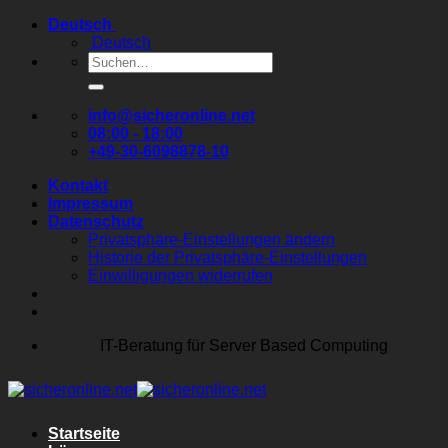
Zum
Deutsch
Inhalt
Deutsch
springen
Suchen
nach:
info@sicheronline.net
08:00 - 18:00
+49-30-6098878-10
Kontakt
Impressum
Datenschutz
Privatsphäre-Einstellungen ändern
Historie der Privatsphäre-Einstellungen
Einwilligungen widerrufen
IT-Beratung für Server Based Computing
Startseite