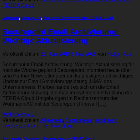
TERRA Cloud
Allgemein
,
Securepoint
,
Wortmann Rechenzentrum - TERRA Cloud
Securepoint Email Archivierung:
Wichtige Aktualisierung
Veröffentlicht am
23. Juni 2016
6. Mai 2025
von
Holger Xue
Securepoint Email Archivierung: Wichtige Aktualisierung für
nächste Woche geplant! Securepoint informiert heute über
sein Partner Newsletter über ein kurzfristiges und wichtiges
Update zur Email Archivierungslösung ‚UMA‘ des
Unternehmens. Hierbei handelt es sich um die Email
Archivierungslösung, die man im Rahmen der Nutzung der
TERRA Cloud Umgebungen im Rechenzentrum der
Wortmann AG mit der Securepoint Firewall […]
Weiterlesen
→
Veröffentlicht am
Allgemein
,
Securepoint
,
Wortmann
Rechenzentrum - TERRA Cloud
Securepoint
,
Wortmann Rechenzentrum - TERRA Cloud