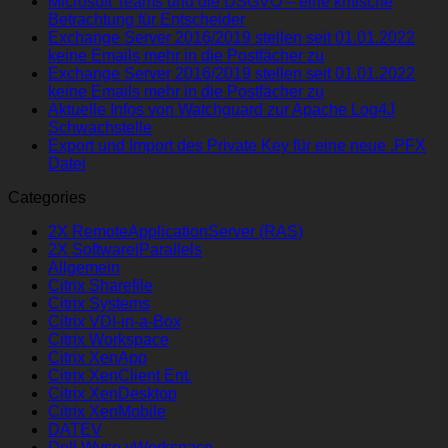
Microsoft Teams und die DSGVO – eine kritische
Betrachtung für Entscheider
Exchange Server 2016/2019 stellen seit 01.01.2022
keine Emails mehr in die Postfächer zu
Exchange Server 2016/2019 stellen seit 01.01.2022
keine Emails mehr in die Postfächer zu
Aktuelle Infos von Watchguard zur Apache Log4J
Schwachstelle
Export und Import des Private Key für eine neue .PFX
Datei
Categories
2X RemoteApplicationServer (RAS)
2X Software|Parallels
Allgemein
Citrix Sharefile
Citrix Systems
Citrix VDI-in-a-Box
Citrix Workspace
Citrix XenApp
Citrix XenClient Ent.
Citrix XenDesktop
Citrix XenMobile
DATEV
Dell Wyse vWorkspace