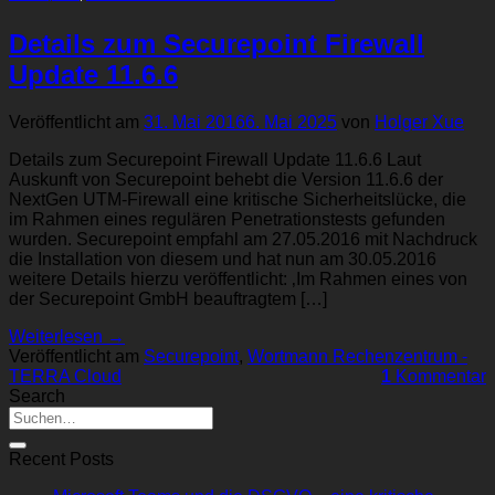
Details zum Securepoint Firewall
Update 11.6.6
Veröffentlicht am
31. Mai 2016
6. Mai 2025
von
Holger Xue
Details zum Securepoint Firewall Update 11.6.6 Laut
Auskunft von Securepoint behebt die Version 11.6.6 der
NextGen UTM-Firewall eine kritische Sicherheitslücke, die
im Rahmen eines regulären Penetrationstests gefunden
wurden. Securepoint empfahl am 27.05.2016 mit Nachdruck
die Installation von diesem und hat nun am 30.05.2016
weitere Details hierzu veröffentlicht: ‚Im Rahmen eines von
der Securepoint GmbH beauftragtem […]
Weiterlesen
→
Veröffentlicht am
Securepoint
,
Wortmann Rechenzentrum -
TERRA Cloud
1
Kommentar
Search
Recent Posts