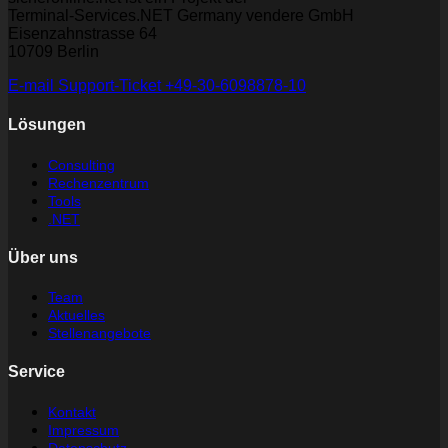
Terminal-Services.NET Germany vendere GmbH
Eisenzahnstrasse 64
10709 Berlin
E-mail
Support-Ticket
+49-30-6098878-10
Lösungen
Consulting
Rechenzentrum
Tools
.NET
Über uns
Team
Aktuelles
Stellenangebote
Service
Kontakt
Impressum
Datenschutz