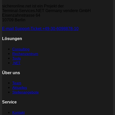
sicheronline.net ist ein Projekt der
Terminal-Services.NET Germany vendere GmbH
Eisenzahnstrasse 64
10709 Berlin
E-mail
Support-Ticket
+49-30-6098878-10
Lösungen
Consulting
Rechenzentrum
Tools
.NET
Über uns
Team
Aktuelles
Stellenangebote
Service
Kontakt