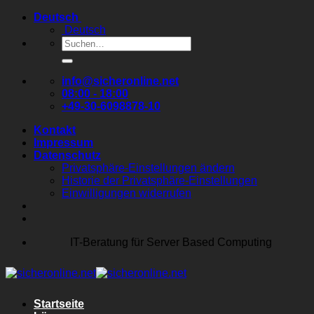
Zum
Deutsch
Inhalt
Deutsch
springen
Suchen
nach:
info@sicheronline.net
08:00 - 18:00
+49-30-6098878-10
Kontakt
Impressum
Datenschutz
Privatsphäre-Einstellungen ändern
Historie der Privatsphäre-Einstellungen
Einwilligungen widerrufen
IT-Beratung für Server Based Computing
Startseite