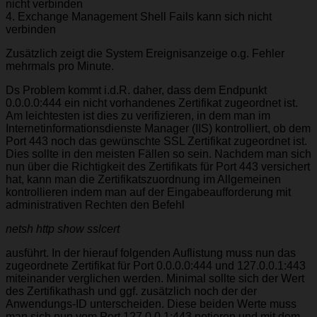
nicht verbinden
4. Exchange Management Shell Fails kann sich nicht
verbinden
Zusätzlich zeigt die System Ereignisanzeige o.g. Fehler
mehrmals pro Minute.
Ds Problem kommt i.d.R. daher, dass dem Endpunkt
0.0.0.0:444 ein nicht vorhandenes Zertifikat zugeordnet ist.
Am leichtesten ist dies zu verifizieren, in dem man im
Internetinformationsdienste Manager (IIS) kontrolliert, ob dem
Port 443 noch das gewünschte SSL Zertifikat zugeordnet ist.
Dies sollte in den meisten Fällen so sein. Nachdem man sich
nun über die Richtigkeit des Zertifikats für Port 443 versichert
hat, kann man die Zertifikatszuordnung im Allgemeinen
kontrollieren indem man auf der Eingabeaufforderung mit
administrativen Rechten den Befehl
netsh http show sslcert
ausführt. In der hierauf folgenden Auflistung muss nun das
zugeordnete Zertifikat für Port 0.0.0.0:444 und 127.0.0.1:443
miteinander verglichen werden. Minimal sollte sich der Wert
des Zertifikathash und ggf. zusätzlich noch der der
Anwendungs-ID unterscheiden. Diese beiden Werte muss
man sich nun vom Port 127.0.0.1:443 notieren und mit dem