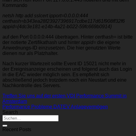
Kommando
netsh http add sslcert ipport=0.0.0.0:444
certhash=b343ea28f23927396917cdbe117d61f908ff32f6
appid={4dc3e181-e14b-4a21-b022-59fc669b0914}
auf den Port 0.0.0.0:444 übertragen. Hinter
certhash=
ist bitte
der notierte Zertifikathash und hinter
appid=
die eigene
Anwednungs-ID einzusetzen. Die hier genutzten Werte
dienen nur als Platzhalter.
Nach kurzer Wartezeit sollte Event ID 15021 nicht mehr in
der Ereignisanzeige erscheinen und folgend auch das Login
in die EAC wieder möglich sein. Es empfiehlt sich
abschließend jedoch trotzdem noch ein Neustart und eine
Nachkontrolle des Servers.
Treffen Sie uns auf der ersten VDI Performance Summit in
Amsterdam
Performance Probleme DATEV Anlagevermögen
Search
Recent Posts