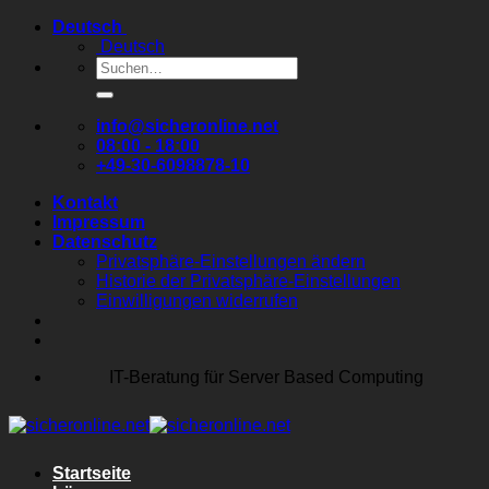
Zum
Deutsch
Inhalt
Deutsch
springen
Suchen
nach:
info@sicheronline.net
08:00 - 18:00
+49-30-6098878-10
Kontakt
Impressum
Datenschutz
Privatsphäre-Einstellungen ändern
Historie der Privatsphäre-Einstellungen
Einwilligungen widerrufen
IT-Beratung für Server Based Computing
Startseite