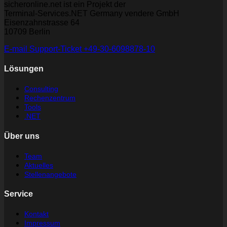
sicheronline.net ist ein Projekt der
Terminal-Services.NET Germany vendere GmbH
Eisenzahnstrasse 64
10709 Berlin
E-mail
Support-Ticket
+49-30-6098878-10
Lösungen
Consulting
Rechenzentrum
Tools
.NET
Über uns
Team
Aktuelles
Stellenangebote
Service
Kontakt
Impressum