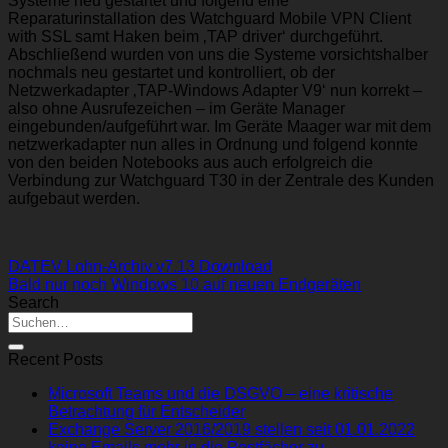
Systeme neu gestartet und folgend eine
Reparaturinstallation des Watchguard Mobile VPN Client
with SSL samt Haken beim ‚TAP driver‘ durchgeführt.
Abschließend wurden von uns die Systeme vorsichtshalber
nochmals neu gestartet und kontrolliert, ob der
Netzwerkadapter ‚TAP-Windows Adapter V9‘ nun korrekt –
also ohne Ausrufezeichen – im Geräte Manager
eingebunden/aufgeführt war. Im Geräte Maager war mit dem
netzwerkadapter nun alles in Ordnung und folgend konnte
von den beiden Notebooks aus auch erfolgreich die
Verbindung zur Watchguard T30 in der Zentrale des Kunden
aufgebaut werden.
DATEV Lohn-Archiv v7.13 Download
Bald nur noch Windows 10 auf neuen Endgeräten
Search
Recent Posts
Microsoft Teams und die DSGVO – eine kritische
Betrachtung für Entscheider
Exchange Server 2016/2019 stellen seit 01.01.2022
keine Emails mehr in die Postfächer zu