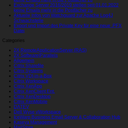
Exchange Server 2016/2019 stellen seit 01.01.2022
keine Emails mehr in die Postfächer zu
Aktuelle Infos von Watchguard zur Apache Log4J
Schwachstelle
Export und Import des Private Key für eine neue .PFX
Datei
Categories
2X RemoteApplicationServer (RAS)
2X Software|Parallels
Allgemein
Citrix Sharefile
Citrix Systems
Citrix VDI-in-a-Box
Citrix Workspace
Citrix XenApp
Citrix XenClient Ent.
Citrix XenDesktop
Citrix XenMobile
DATEV
Dell Wyse vWorkspace
IceWarp Business Email Server & Collaboration Hub
Kaseya Management
MailStore