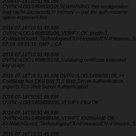
2016-07-16T10:51:46.156
OVPN:>LOG:1468659106,W,WARNING: this configuration
may cache passwords in memory — use the auth-nocache
option to prevent this
2016-07-16T10:51:46.936
OVPN:>LOG:1468659106,,VERIFY OK: depth=1,
/O=WatchGuard_Technologies/OU=Fireware/CN=Firewar
07-16_00:21:11_GMT__CA
2016-07-16T10:51:46.936
OVPN:>LOG:1468659106,,Validating certificate extended
key usage
2016-07-16T10:51:46.936 OVPN:>LOG:1468659106,,++
Certificate has EKU (str) TLS Web Server Authentication,
expects TLS Web Server Authentication
2016-07-16T10:51:46.936
OVPN:>LOG:1468659106,,VERIFY EKU OK
2016-07-16T10:51:46.936
OVPN:>LOG:1468659106,,VERIFY X509NAME OK:
/O=WatchGuard_Technologies/OU=Fireware/CN=Fireware_
2016-07-16T10:51:46.936