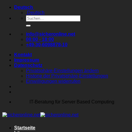
Zum
Deutsch
Inhalt
Deutsch
springen
Suchen
nach:
info@sicheronline.net
08:00 - 18:00
+49-30-6098878-10
Kontakt
Impressum
Datenschutz
Privatsphäre-Einstellungen ändern
Historie der Privatsphäre-Einstellungen
Einwilligungen widerrufen
IT-Beratung für Server Based Computing
Startseite