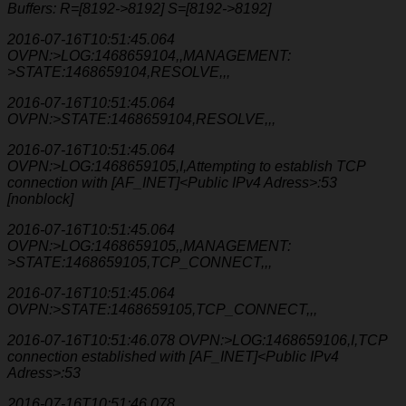
Buffers: R=[8192->8192] S=[8192->8192]
2016-07-16T10:51:45.064
OVPN:>LOG:1468659104,,MANAGEMENT:
>STATE:1468659104,RESOLVE,,,
2016-07-16T10:51:45.064
OVPN:>STATE:1468659104,RESOLVE,,,
2016-07-16T10:51:45.064
OVPN:>LOG:1468659105,I,Attempting to establish TCP
connection with [AF_INET]<Public IPv4 Adress>:53
[nonblock]
2016-07-16T10:51:45.064
OVPN:>LOG:1468659105,,MANAGEMENT:
>STATE:1468659105,TCP_CONNECT,,,
2016-07-16T10:51:45.064
OVPN:>STATE:1468659105,TCP_CONNECT,,,
2016-07-16T10:51:46.078 OVPN:>LOG:1468659106,I,TCP
connection established with [AF_INET]<Public IPv4
Adress>:53
2016-07-16T10:51:46.078