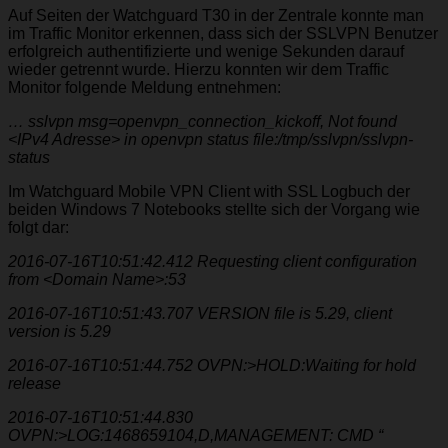
Auf Seiten der Watchguard T30 in der Zentrale konnte man
im Traffic Monitor erkennen, dass sich der SSLVPN Benutzer
erfolgreich authentifizierte und wenige Sekunden darauf
wieder getrennt wurde. Hierzu konnten wir dem Traffic
Monitor folgende Meldung entnehmen:
… sslvpn msg=openvpn_connection_kickoff, Not found
<IPv4 Adresse> in openvpn status file:/tmp/sslvpn/sslvpn-
status
Im Watchguard Mobile VPN Client with SSL Logbuch der
beiden Windows 7 Notebooks stellte sich der Vorgang wie
folgt dar:
2016-07-16T10:51:42.412 Requesting client configuration
from <Domain Name>:53
2016-07-16T10:51:43.707 VERSION file is 5.29, client
version is 5.29
2016-07-16T10:51:44.752 OVPN:>HOLD:Waiting for hold
release
2016-07-16T10:51:44.830
OVPN:>LOG:1468659104,D,MANAGEMENT: CMD “