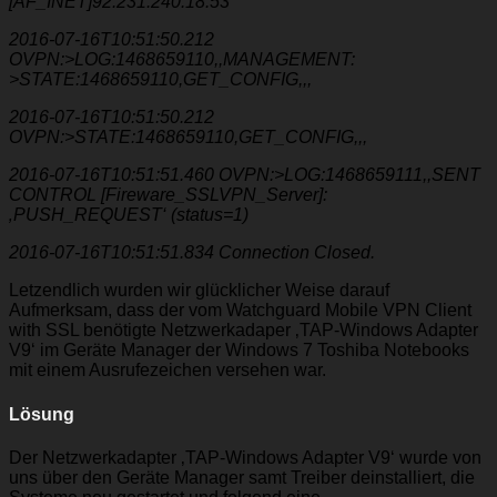
[AF_INET]92.231.240.18:53
2016-07-16T10:51:50.212
OVPN:>LOG:1468659110,,MANAGEMENT:
>STATE:1468659110,GET_CONFIG,,,
2016-07-16T10:51:50.212
OVPN:>STATE:1468659110,GET_CONFIG,,,
2016-07-16T10:51:51.460 OVPN:>LOG:1468659111,,SENT
CONTROL [Fireware_SSLVPN_Server]:
‚PUSH_REQUEST‘ (status=1)
2016-07-16T10:51:51.834 Connection Closed.
Letzendlich wurden wir glücklicher Weise darauf
Aufmerksam, dass der vom Watchguard Mobile VPN Client
with SSL benötigte Netzwerkadaper ‚TAP-Windows Adapter
V9‘ im Geräte Manager der Windows 7 Toshiba Notebooks
mit einem Ausrufezeichen versehen war.
Lösung
Der Netzwerkadapter ‚TAP-Windows Adapter V9‘ wurde von
uns über den Geräte Manager samt Treiber deinstalliert, die