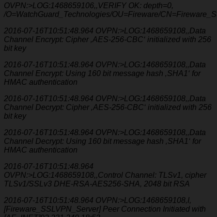
OVPN:>LOG:1468659106,,VERIFY OK: depth=0,
/O=WatchGuard_Technologies/OU=Fireware/CN=Fireware_
2016-07-16T10:51:48.964 OVPN:>LOG:1468659108,,Data
Channel Encrypt: Cipher ‚AES-256-CBC‘ initialized with 256
bit key
2016-07-16T10:51:48.964 OVPN:>LOG:1468659108,,Data
Channel Encrypt: Using 160 bit message hash ‚SHA1‘ for
HMAC authentication
2016-07-16T10:51:48.964 OVPN:>LOG:1468659108,,Data
Channel Decrypt: Cipher ‚AES-256-CBC‘ initialized with 256
bit key
2016-07-16T10:51:48.964 OVPN:>LOG:1468659108,,Data
Channel Decrypt: Using 160 bit message hash ‚SHA1‘ for
HMAC authentication
2016-07-16T10:51:48.964
OVPN:>LOG:1468659108,,Control Channel: TLSv1, cipher
TLSv1/SSLv3 DHE-RSA-AES256-SHA, 2048 bit RSA
2016-07-16T10:51:48.964 OVPN:>LOG:1468659108,I,
[Fireware_SSLVPN_Server] Peer Connection Initiated with