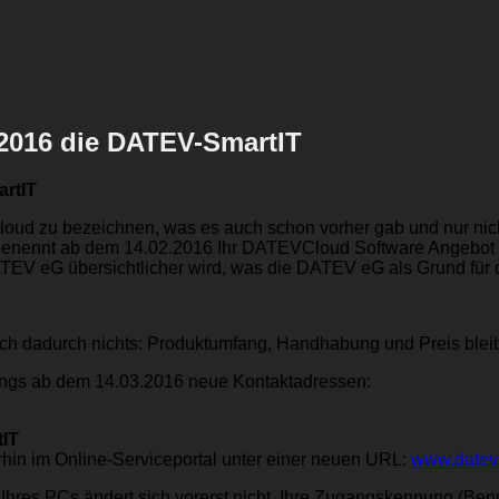
2016 die DATEV-SmartIT
rtIT
ud zu bezeichnen, was es auch schon vorher gab und nur nicht 
enennt ab dem 14.02.2016 Ihr DATEVCloud Software Angebot i
EV eG übersichtlicher wird, was die DATEV eG als Grund für d
ich dadurch nichts: Produktumfang, Handhabung und Preis bleib
ings ab dem 14.03.2016 neue Kontaktadressen:
IT
rhin im Online-Serviceportal unter einer neuen URL:
www.datev.
res PCs ändert sich vorerst nicht. Ihre Zugangskennung (Benu