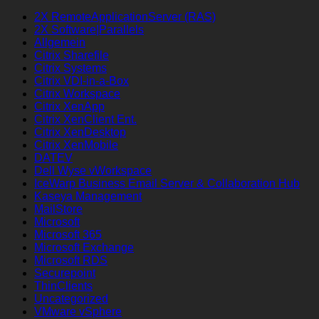
2X RemoteApplicationServer (RAS)
2X Software|Parallels
Allgemein
Citrix Sharefile
Citrix Systems
Citrix VDI-in-a-Box
Citrix Workspace
Citrix XenApp
Citrix XenClient Ent.
Citrix XenDesktop
Citrix XenMobile
DATEV
Dell Wyse vWorkspace
IceWarp Business Email Server & Collaboration Hub
Kaseya Management
MailStore
Microsoft
Microsoft 365
Microsoft Exchange
Microsoft RDS
Securepoint
ThinClients
Uncategorized
VMware vSphere