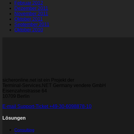
Februar 2012
Dezember 2011
November 2011
Oktober 2011
September 2011
Oktober 2010
sicheronline.net ist ein Projekt der
Terminal-Services.NET Germany vendere GmbH
Eisenzahnstrasse 64
10709 Berlin
E-mail
Support-Ticket
+49-30-6098878-10
Lösungen
Consulting