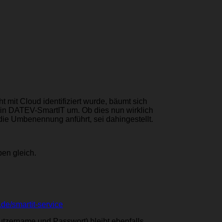
mit Cloud identifiziert wurde, bäumt sich
n DATEV-SmartIT um. Ob dies nun wirklich
ie Umbenennung anführt, sei dahingestellt.
en gleich.
de/smartit-service
tzername und Passwort) bleibt ebenfalls