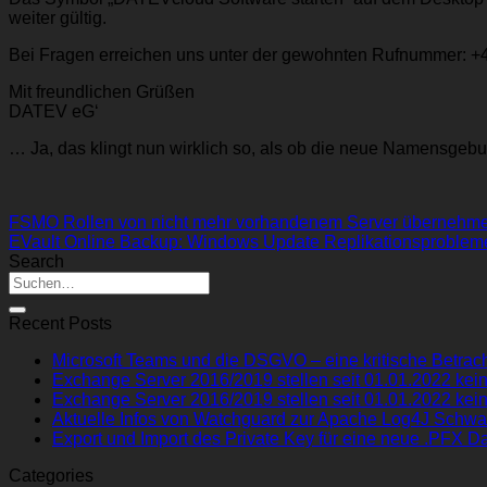
weiter gültig.
Bei Fragen erreichen uns unter der gewohnten Rufnummer: +
Mit freundlichen Grüßen
DATEV eG‘
… Ja, das klingt nun wirklich so, als ob die neue Namensgebu
FSMO Rollen von nicht mehr vorhandenem Server übernehm
EVault Online Backup: Windows Update Replikationsproblem
Search
Recent Posts
Microsoft Teams und die DSGVO – eine kritische Betrach
Exchange Server 2016/2019 stellen seit 01.01.2022 kein
Exchange Server 2016/2019 stellen seit 01.01.2022 kein
Aktuelle Infos von Watchguard zur Apache Log4J Schwa
Export und Import des Private Key für eine neue .PFX Da
Categories