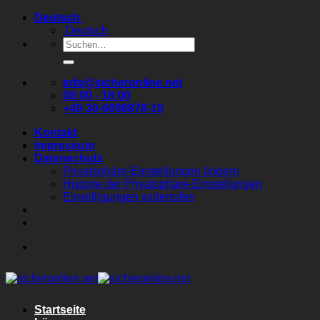
Zum
Deutsch
Inhalt
Deutsch
springen
Suchen
nach:
info@sicheronline.net
08:00 - 18:00
+49-30-6098878-10
Kontakt
Impressum
Datenschutz
Privatsphäre-Einstellungen ändern
Historie der Privatsphäre-Einstellungen
Einwilligungen widerrufen
Startseite