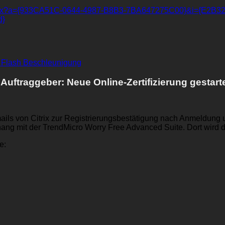
e.aspx?a={933CA51C-0644-4987-B8B3-7BA647275C00}&i={E2B
d}
 Flash Beschleunigung
e Auftraggeber: Neue Online-Zertifizierung gestart
ails von Citrix zur Registrierungsbestätigung nach Anmeldung 
nhang mit der TrendMicro Worry Free Advanced Suite. Dort wird
e: