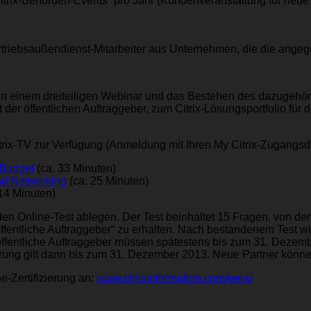
Citrix-Behörden-Events“ pro Jahr (Kundenveranstaltung für neu
rtriebsaußendienst-Mitarbeiter aus Unternehmen, die die ange
an einem dreiteiligen Webinar und das Bestehen des dazugehö
der öffentlichen Auftraggeber, zum Citrix-Lösungsportfolio für 
trix-TV zur Verfügung (Anmeldung mit Ihren My Citrix-Zugangsda
 Budget
(ca. 33 Minuten)
und Networking
(ca. 25 Minuten)
14 Minuten)
Online-Test ablegen. Der Test beinhaltet 15 Fragen, von dene
öffentliche Auftraggeber“ zu erhalten. Nach bestandenem Test wi
r öffentliche Auftraggeber müssen spätestens bis zum 31. Dezem
ng gilt dann bis zum 31. Dezember 2013. Neue Partner können s
e-Zertifizierung an:
www.citrixinformation.com/gela/