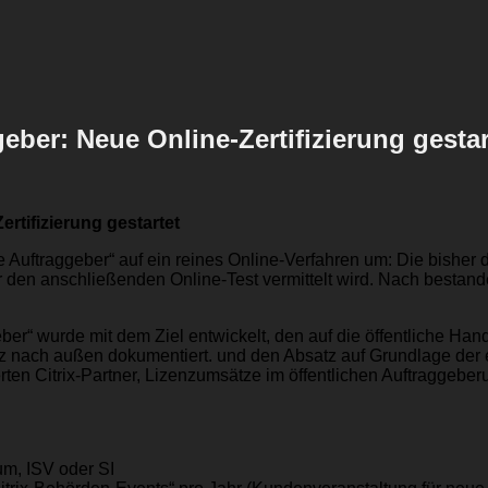
geber: Neue Online-Zertifizierung gestar
ertifizierung gestartet
tliche Auftraggeber“ auf ein reines Online-Verfahren um: Die bis
ür den anschließenden Online-Test vermittelt wird. Nach bestan
geber“ wurde mit dem Ziel entwickelt, den auf die öffentliche Han
 nach außen dokumentiert. und den Absatz auf Grundlage der e
erten Citrix-Partner, Lizenzumsätze im öffentlichen Auftraggeb
num, ISV oder SI