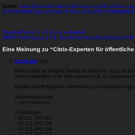
Quelle:
https://communications.citrixemea.com/Readmor
62972BA549EA}&c={19adb1ff-254c-420b-9f55-119408b4963
ShadowProtect V. 4.2.6 jetzt verfügbar!
QWDV (vWorkspace) 7.6 : Bandbreitenbeschränkung für EOP
Eine Meinung zu “
Citrix-Experten für öffentlich
Holger Bui
sagt:
Wir konnten an einigen Stellen beobachten, dass die Em
nicht eingetroffen sind. Dies passiert z.B. im Zusamme
Abhilfe schafft folgendes Whitelisting im Antispam-Engin
Absenderadresse:
– citrix-news.net
IP-Adressen:
– 91.211.240.160
– 91.211.240.159
– 91.211.240.158
– 91.211.240.157