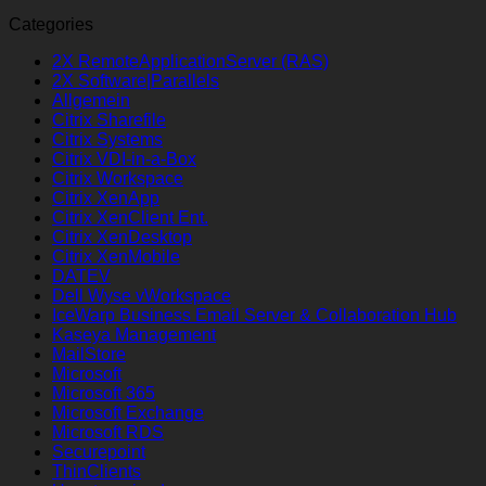
Categories
2X RemoteApplicationServer (RAS)
2X Software|Parallels
Allgemein
Citrix Sharefile
Citrix Systems
Citrix VDI-in-a-Box
Citrix Workspace
Citrix XenApp
Citrix XenClient Ent.
Citrix XenDesktop
Citrix XenMobile
DATEV
Dell Wyse vWorkspace
IceWarp Business Email Server & Collaboration Hub
Kaseya Management
MailStore
Microsoft
Microsoft 365
Microsoft Exchange
Microsoft RDS
Securepoint
ThinClients