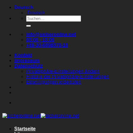
Zum
Deutsch
Inhalt
Deutsch
springen
Suchen
nach:
info@sicheronline.net
08:00 - 18:00
+49-30-6098878-10
Kontakt
Impressum
Datenschutz
Privatsphäre-Einstellungen ändern
Historie der Privatsphäre-Einstellungen
Einwilligungen widerrufen
Startseite