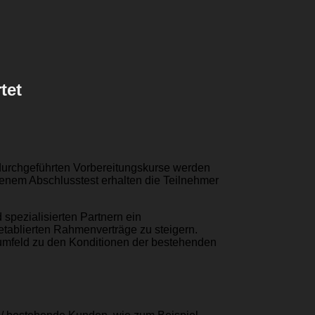
tet
her durchgeführten Vorbereitungskurse werden
denem Abschlusstest erhalten die Teilnehmer
d spezialisierten Partnern ein
tablierten Rahmenverträge zu steigern.
erumfeld zu den Konditionen der bestehenden