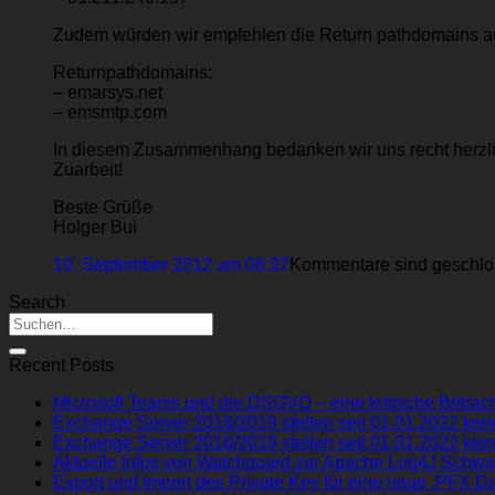
Zudem würden wir empfehlen die Return pathdomains auf 
Returnpathdomains:
– emarsys.net
– emsmtp.com
In diesem Zusammenhang bedanken wir uns recht herzlic
Zuarbeit!
Beste Grüße
Holger Bui
10. September 2012 um 06:37
Kommentare sind geschlo
Search
Recent Posts
Microsoft Teams und die DSGVO – eine kritische Betrach
Exchange Server 2016/2019 stellen seit 01.01.2022 kein
Exchange Server 2016/2019 stellen seit 01.01.2022 kein
Aktuelle Infos von Watchguard zur Apache Log4J Schwa
Export und Import des Private Key für eine neue .PFX Da