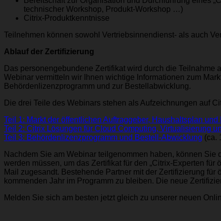
Bereitschaft zur Organisation und Durchführung eines „
technischer Workshop, Produkt-Workshop …)
Citrix-Produktkenntnisse
Teilnehmen können sowohl Vertriebsinnendienst- als auch Ve
Ablauf der Zertifizierung
Das personengebundene Zertifikat wird durch die Teilnahme 
Webinar vermitteln wir Ihnen wichtige Informationen zum Markt 
Behördenlizenzprogramm und zur Bestellabwicklung.
Die drei Teile des Webinars stehen als Aufzeichnungen auf Ci
Teil 1: Markt der öffentlichen Auftraggeber, Haushaltsplan und
Teil 2: Citrix Lösungen für Cloud Computing, Virtualisierung 
Teil 3: Behördenlizenzprogramm und Bestell-Abwicklung
(ca. 
Nachdem Sie am Webinar teilgenommen haben, können Sie den 
werden müssen, um das Zertifikat für den „Citrix-Experten für 
Mail zugesandt. Bestehende Partner mit der Zertifizierung fü
kommenden Jahr im Programm zu bleiben. Die neue Zertifizieru
Melden Sie sich am besten jetzt gleich zu unserer neuen Onlin