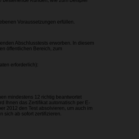
e / bestehende Kunden, wie zum Beispiel
gebenen Voraussetzungen erfüllen.
renden Abschlusstests erworben. In diesem
den öffentlichen Bereich, zum
ten erforderlich):
n mindestens 12 richtig beantwortet
rd Ihnen das Zertifikat automatisch per E-
ber 2012 den Test absolvieren, um auch im
ich ab sofort zertifizieren.