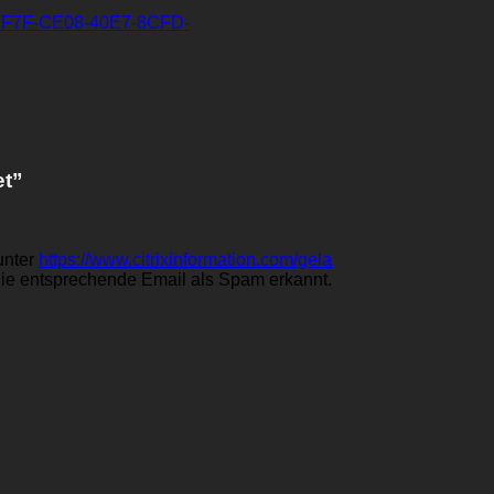
32F7F-CE08-40E7-8CFD-
et
”
unter
https://www.citrixinformation.com/gela
 die entsprechende Email als Spam erkannt.