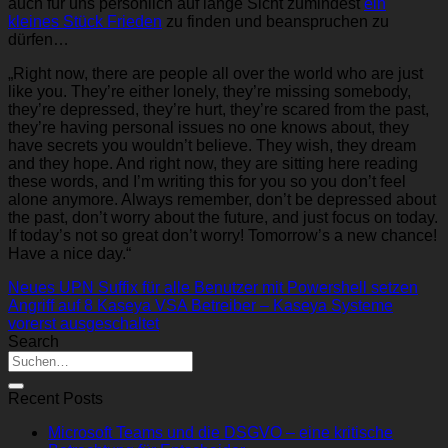
auch für uns persönlich auf lange Sicht zumindest
ein
kleines Stück Frieden
zu finden und beanspruchen zu
dürfen…
„Right now, there are people all over the world who are just
like you. They’re either lonely, they’re missing somebody,
they’re depressed, they’re hurt, they’re scared from the past,
they’re having personal issues no one knows about, they
have secrets you wouldn’t believe. They wish, they dream
and they hope. And right now, they are sitting here reading
these words, and I’m writing this for you so you don’t feel
alone anymore. Always remember, don’t be depressed about
the past, don’t worry about the future, and just focus on today.
If today’s not so great don’t worry! Tomorrow’s a new chance!
Have a nice day.“
Neues UPN Suffix für alle Benutzer mit Powershell setzen
Angriff auf 8 Kaseya VSA Betreiber – Kaseya Systeme
vorerst ausgeschaltet
Search
Recent Posts
Microsoft Teams und die DSGVO – eine kritische