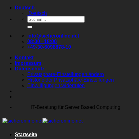
Zum
Deutsch
Inhalt
Deutsch
springen
Suchen
nach:
info@sicheronline.net
08:00 - 18:00
+49-30-6098878-10
Kontakt
Impressum
Datenschutz
Privatsphäre-Einstellungen ändern
Historie der Privatsphäre-Einstellungen
Einwilligungen widerrufen
IT-Beratung für Server Based Computing
Startseite