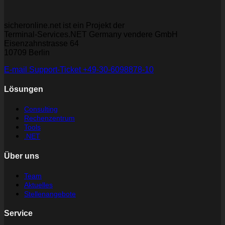
sicheronline.net ist ein Projekt der
Terminal-Services.NET Germany vendere GmbH
Eisenzahnstrasse 64
10709 Berlin
E-mail
Support-Ticket
+49-30-6098878-10
Lösungen
Consulting
Rechenzentrum
Tools
.NET
Über uns
Team
Aktuelles
Stellenangebote
Service