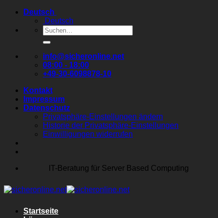
Zum
Deutsch
Inhalt
Deutsch
springen
Suchen
nach:
info@sicheronline.net
08:00 - 18:00
+49-30-6098878-10
Kontakt
Impressum
Datenschutz
Privatsphäre-Einstellungen ändern
Historie der Privatsphäre-Einstellungen
Einwilligungen widerrufen
IT-Beratung für Server Based Computing
Startseite