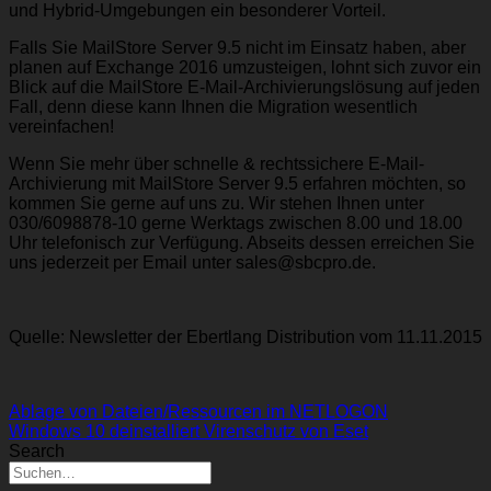
und Hybrid-Umgebungen ein besonderer Vorteil.
Falls Sie MailStore Server 9.5 nicht im Einsatz haben, aber
planen auf Exchange 2016 umzusteigen, lohnt sich zuvor ein
Blick auf die MailStore E-Mail-Archivierungslösung auf jeden
Fall, denn diese kann Ihnen die Migration wesentlich
vereinfachen!
Wenn Sie mehr über schnelle & rechtssichere E-Mail-
Archivierung mit MailStore Server 9.5 erfahren möchten, so
kommen Sie gerne auf uns zu. Wir stehen Ihnen unter
030/6098878-10 gerne Werktags zwischen 8.00 und 18.00
Uhr telefonisch zur Verfügung. Abseits dessen erreichen Sie
uns jederzeit per Email unter sales@sbcpro.de.
Quelle: Newsletter der Ebertlang Distribution vom 11.11.2015
Ablage von Dateien/Ressourcen im NETLOGON
Windows 10 deinstalliert Virenschutz von Eset
Search