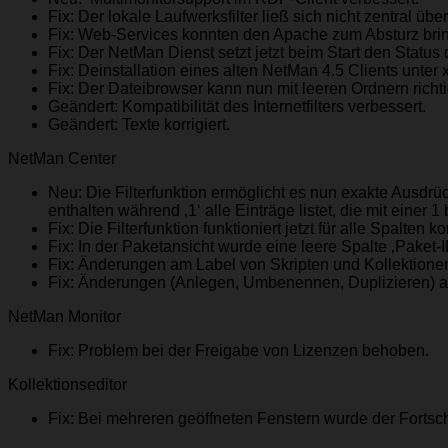
Fix: Der lokale Laufwerksfilter ließ sich nicht zentral ü
Fix: Web-Services konnten den Apache zum Absturz bri
Fix: Der NetMan Dienst setzt jetzt beim Start den Status
Fix: Deinstallation eines alten NetMan 4.5 Clients unter 
Fix: Der Dateibrowser kann nun mit leeren Ordnern rich
Geändert: Kompatibilität des Internetfilters verbessert.
Geändert: Texte korrigiert.
NetMan Center
Neu: Die Filterfunktion ermöglicht es nun exakte Ausdrück
enthalten während ‚1‘ alle Einträge listet, die mit einer
Fix: Die Filterfunktion funktioniert jetzt für alle Spalten ko
Fix: In der Paketansicht wurde eine leere Spalte ‚Paket-I
Fix: Änderungen am Label von Skripten und Kollektione
Fix: Änderungen (Anlegen, Umbenennen, Duplizieren) an m
NetMan Monitor
Fix: Problem bei der Freigabe von Lizenzen behoben.
Kollektionseditor
Fix: Bei mehreren geöffneten Fenstern wurde der Fortschr