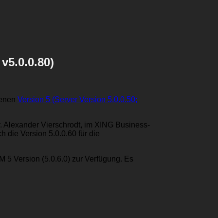
v5.0.0.80)
benen
Version 5 (Server Version 5.0.0.50;
. Alexander Vierschrodt, im XING Business-
 die Version 5.0.0.60 für die
 5 Version (5.0.6.0) zur Verfügung. Es