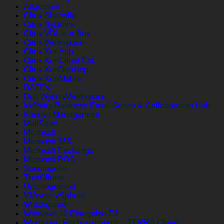
Allgemein
Citrix Sharefile
Citrix Systems
Citrix VDI-in-a-Box
Citrix Workspace
Citrix XenApp
Citrix XenClient Ent.
Citrix XenDesktop
Citrix XenMobile
DATEV
Dell Wyse vWorkspace
IceWarp Business Email Server & Collaboration Hub
Kaseya Management
MailStore
Microsoft
Microsoft 365
Microsoft Exchange
Microsoft RDS
Securepoint
ThinClients
Uncategorized
VMware vSphere
Watchguard
Windows 10 Enterprise E3
Wortmann Rechenzentrum – TERRA Cloud