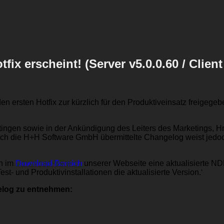
x erscheint! (Server v5.0.0.60 / Client 
n ersten Hotfix zur kürzlich für den Produktiveinsatz freigege
ngen sowie in der Ankündigung des Leiters des Marketings, Hr
rch die H+H Software GmbH übermittelte Changelog weist jedoch
en im
Download-Bereich
unserer Webseite eine aktualisierte NDM
st- und Produktivinstallationen die aktualisierte Version.‘
elog zu entnehmen: