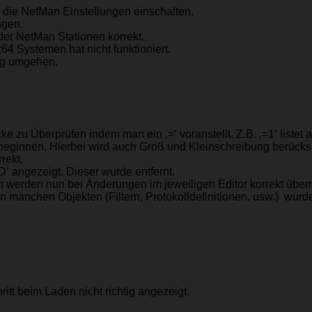
ber die NetMan Einstellungen einschalten.
ngen.
 der NetMan Stationen korrekt.
x64 Systemen hat nicht funktioniert.
tig umgehen.
e zu Überprüfen indem man ein ‚=‘ voranstellt. Z.B. ‚=1‘ listet a
 1 beginnen. Hierbei wird auch Groß und Kleinschreibung berücksi
rrekt.
D‘ angezeigt. Dieser wurde entfernt.
n werden nun bei Änderungen im jeweiligen Editor korrekt üb
anchen Objekten (Filtern, Protokolldefinitionen, usw.) wurde 
itt beim Laden nicht richtig angezeigt.