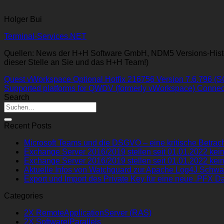
Holger Bui
Terminal-Services.NET
Quellen: News der H+H Software GmbH, NDM5 Versions-Histor
dieser Stelle an Sie und das H+H Team!)
Quest vWorkspace Optional Hotfix 216756 Version 7.6.796 (
Supported platforms for QWDV (formerly vWorkspace) Connec
Search
Recent Posts
Microsoft Teams und die DSGVO – eine kritische Betrach
Exchange Server 2016/2019 stellen seit 01.01.2022 kein
Exchange Server 2016/2019 stellen seit 01.01.2022 kein
Aktuelle Infos von Watchguard zur Apache Log4J Schwa
Export und Import des Private Key für eine neue .PFX Da
Categories
2X RemoteApplicationServer (RAS)
2X Software|Parallels