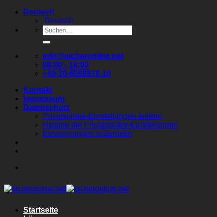
Zum
Deutsch
Inhalt
Deutsch
springen
Suchen
nach:
info@sicheronline.net
08:00 - 18:00
+49-30-6098878-10
Kontakt
Impressum
Datenschutz
Privatsphäre-Einstellungen ändern
Historie der Privatsphäre-Einstellungen
Einwilligungen widerrufen
Startseite