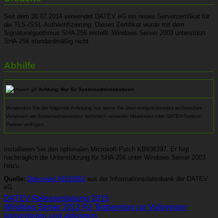
Seit dem 30.07.2014 verwendet DATEV eG ein neues Serverzertifikat für
die TLS-/SSL-Authentifizierung. Dieses Zertifikat wurde mit dem
Signaturalgorithmus SHA-256 erstellt. Windows Server 2003 unterstützt
SHA-256 standardmäßig nicht.
Abhilfe
Achtung: Nur für Systemadministratoren
Verwenden Sie die folgende Anleitung nur, wenn Sie über entsprechendes technisches
Vorwissen als Systemadministrator, technisch versierter Mitarbeiter oder DATEV-System-
Partner verfügen.
Installieren Sie den optionalen Microsoft-Patch KB938397. Er fügt
nachträglich die Unterstützung für SHA-256 unter Windows Server 2003
hinzu.
Quelle:
Dokument #1016952
aus der Informationsdatenbank der DATEV
eG.
DATEV Releaseplanung 2015
Windows Server 2012 R2 Testversion zur Vollversion
konvertieren und aktivieren