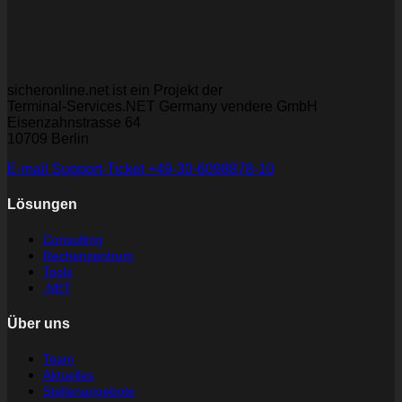
sicheronline.net ist ein Projekt der
Terminal-Services.NET Germany vendere GmbH
Eisenzahnstrasse 64
10709 Berlin
E-mail
Support-Ticket
+49-30-6098878-10
Lösungen
Consulting
Rechenzentrum
Tools
.NET
Über uns
Team
Aktuelles
Stellenangebote