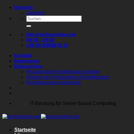
Zum
Deutsch
Inhalt
Deutsch
springen
Suchen
nach:
info@sicheronline.net
08:00 - 18:00
+49-30-6098878-10
Kontakt
Impressum
Datenschutz
Privatsphäre-Einstellungen ändern
Historie der Privatsphäre-Einstellungen
Einwilligungen widerrufen
IT-Beratung für Server Based Computing
Startseite